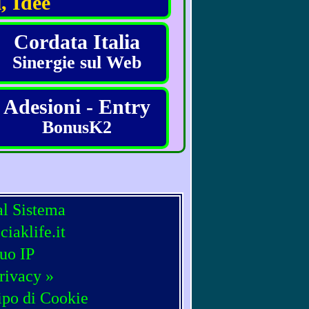
, Idee
Cordata Italia
Sinergie sul Web
Adesioni - Entry
BonusK2
al Sistema
iaklife.it
tuo IP
rivacy »
ipo di Cookie