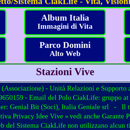
tto/Sistema CiakLife - Vita, Visioni
Album Italia
Immagini di Vita
Parco Domini
Alto Web
Stazioni Vive
 (Associazione) - Unità Relazioni e Supporto 
650159 - Email del Polo CiakLife: gruppo at c
ner:
Genial Bit
(
Soci
),
Italia Geniale srl
-
Il 
tiva Privacy Idee Vive »
vedi anche Garante P
b del Sistema CiakLife non utilizzano alcun t